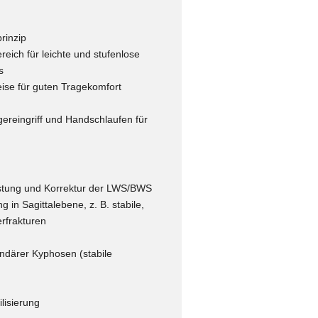
rinzip
eich für leichte und stufenlose
s
ise für guten Tragekomfort
ereingriff und Handschlaufen für
lastung und Korrektur der LWS/BWS
in Sagittalebene, z. B. stabile,
rfrakturen
ndärer Kyphosen (stabile
lisierung