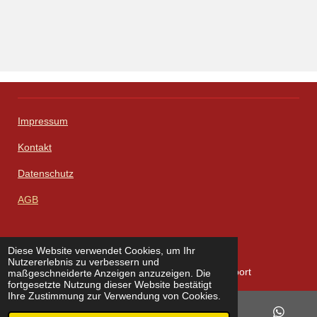
Impressum
Kontakt
Datenschutz
AGB
Diese Website verwendet Cookies, um Ihr
W
F
I
L
X
Nutzererlebnis zu verbessern und
h
a
n
i
© 2023 - 2026 Zenner Solutions - Import und Export
maßgeschneiderte Anzeigen anzuzeigen. Die
a
c
s
n
fortgesetzte Nutzung dieser Website bestätigt
t
e
t
k
Ihre Zustimmung zur Verwendung von Cookies.
s
b
a
e
A
o
g
d