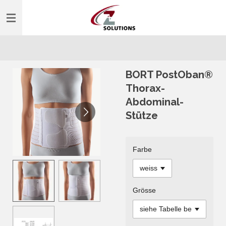
Zum
Hauptinhalt
springen
BORT PostOban®
Thorax-
Abdominal-
Stütze
Farbe
Grösse