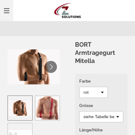
Zum
Hauptinhalt
springen
BORT
Armtragegurt
Mitella
Farbe
Grösse
Länge/Höhe