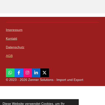
Impressum
Kontakt
Datenschutz
AGB
W
F
I
L
X
h
a
n
i
© 2023 - 2026 Zenner Solutions - Import und Export
a
c
s
n
t
e
t
k
s
b
a
e
A
o
g
d
p
o
r
I
p
k
a
n
Diese Website verwendet Cookies, um Ihr
m