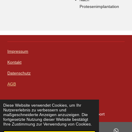
Protesenimplantation
Impressum
Kontakt
Datenschutz
AGB
Diese Website verwendet Cookies, um Ihr
W
F
I
L
X
Nutzererlebnis zu verbessern und
h
a
n
i
© 2023 - 2026 Zenner Solutions - Import und Export
maßgeschneiderte Anzeigen anzuzeigen. Die
a
c
s
n
fortgesetzte Nutzung dieser Website bestätigt
t
e
t
k
Ihre Zustimmung zur Verwendung von Cookies.
s
b
a
e
A
o
g
d