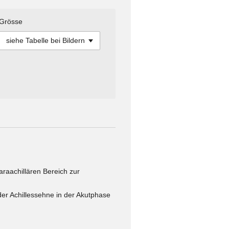
Grösse
araachillären Bereich zur
der Achillessehne in der Akutphase