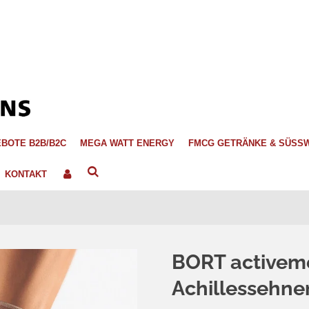
BOTE B2B/B2C
MEGA WATT ENERGY
FMCG GETRÄNKE & SÜSS
KONTAKT
BORT activem
Achillessehn