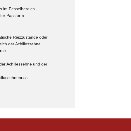
s im Fesselbereich
uter Passform
tische Reizzustände oder
eich der Achillessehne
rse
er Achillessehne und der
illessehnenriss