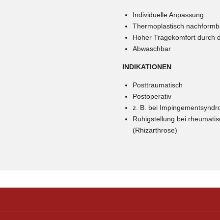
Individuelle Anpassung
Thermoplastisch nachformba
Hoher Tragekomfort durch de
Abwaschbar
INDIKATIONEN
Posttraumatisch
Postoperativ
z. B. bei Impingementsynd
Ruhigstellung bei rheumati
(Rhizarthrose)