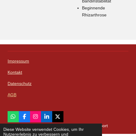
Bandinstabilität
Beginnende
Rhizarthrose
Impressum
Kontakt
Datenschutz
AGB
W
F
I
L
X
h
a
n
i
© 2023 - 2026 Zenner Solutions - Import und Export
a
c
s
n
Diese Website verwendet Cookies, um Ihr
t
e
t
k
Nutzererlebnis zu verbessern und