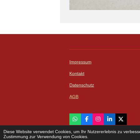
Impressum
Kontakt
Datenschutz
AGB
W
F
I
L
X
h
a
n
i
© 2023 - 2026 Zenner Solutions - I
a
c
s
n
Diese Website verwendet Cookies, um Ihr Nutzererlebnis zu verbess
t
e
t
k
Zustimmung zur Verwendung von Cookies.