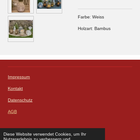
Farbe: Weiss
Holzart: Bambus
Impressum
Kontakt
Datenschutz
AGB
Diese Website verwendet Cookies, um Ihr
W
F
I
L
X
Nutzererlebnis zu verbessern und