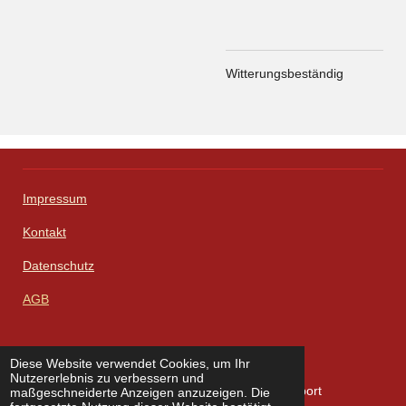
Witterungsbeständig
Impressum
Kontakt
Datenschutz
AGB
Diese Website verwendet Cookies, um Ihr
W
F
I
L
X
Nutzererlebnis zu verbessern und
h
a
n
i
© 2023 - 2026 Zenner Solutions - Import und Export
maßgeschneiderte Anzeigen anzuzeigen. Die
a
c
s
n